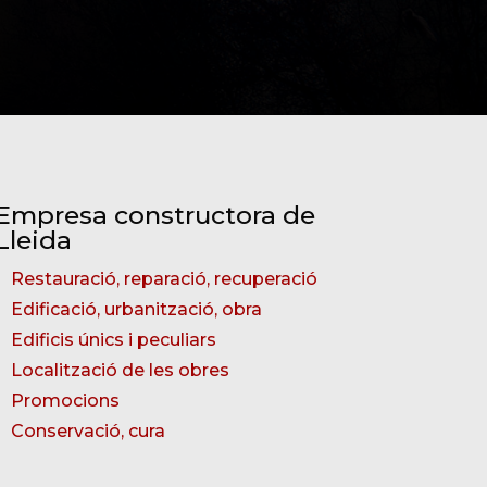
Empresa constructora de
Lleida
Restauració, reparació, recuperació
Edificació, urbanització, obra
Edificis únics i peculiars
Localització de les obres
Promocions
Conservació, cura