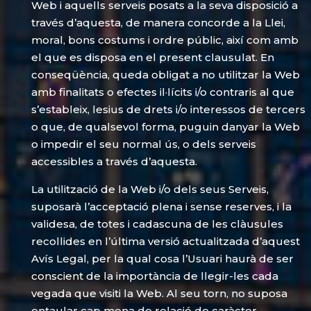
Web i aquells serveis posats a la seva disposició a
través d’aquesta, de manera concorde a la Llei,
moral, bons costums i ordre públic, així com amb
el que es disposa en el present clausulat. En
conseqüència, queda obligat a no utilitzar la Web
amb finalitats o efectes il·lícits i/o contraris al que
s’estableix, lesius de drets i/o interessos de tercers
o que, de qualsevol forma, puguin danyar la Web
o impedir el seu normal ús, o dels serveis
accessibles a través d’aquesta.
La utilització de la Web i/o dels seus Serveis,
suposarà l’acceptació plena i sense reserves, i la
validesa, de totes i cadascuna de les clàusules
recollides en l’última versió actualitzada d’aquest
Avís Legal, per la qual cosa l’Usuari haurà de ser
conscient de la importància de llegir-les cada
vegada que visiti la Web. Al seu torn, no suposa
entaular cap mena de relació de caràcter