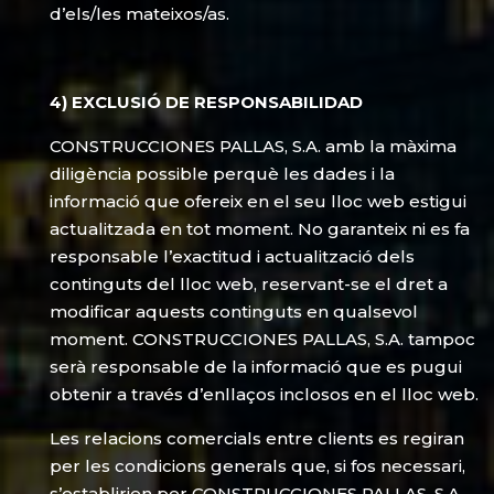
d’els/les mateixos/as.
4) EXCLUSIÓ DE RESPONSABILIDAD
CONSTRUCCIONES PALLAS, S.A. amb la màxima
diligència possible perquè les dades i la
informació que ofereix en el seu lloc web estigui
actualitzada en tot moment. No garanteix ni es fa
responsable l’exactitud i actualització dels
continguts del lloc web, reservant-se el dret a
modificar aquests continguts en qualsevol
moment. CONSTRUCCIONES PALLAS, S.A. tampoc
serà responsable de la informació que es pugui
obtenir a través d’enllaços inclosos en el lloc web.
Les relacions comercials entre clients es regiran
per les condicions generals que, si fos necessari,
s’establirien per CONSTRUCCIONES PALLAS, S.A.