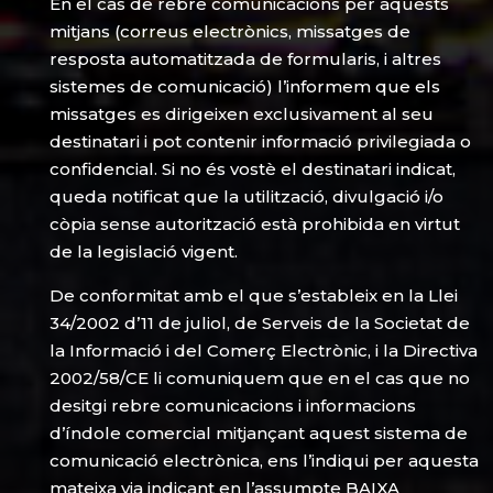
En el cas de rebre comunicacions per aquests
mitjans (correus electrònics, missatges de
resposta automatitzada de formularis, i altres
sistemes de comunicació) l’informem que els
missatges es dirigeixen exclusivament al seu
destinatari i pot contenir informació privilegiada o
confidencial. Si no és vostè el destinatari indicat,
queda notificat que la utilització, divulgació i/o
còpia sense autorització està prohibida en virtut
de la legislació vigent.
De conformitat amb el que s’estableix en la Llei
34/2002 d’11 de juliol, de Serveis de la Societat de
la Informació i del Comerç Electrònic, i la Directiva
2002/58/CE li comuniquem que en el cas que no
desitgi rebre comunicacions i informacions
d’índole comercial mitjançant aquest sistema de
comunicació electrònica, ens l’indiqui per aquesta
mateixa via indicant en l’assumpte BAIXA