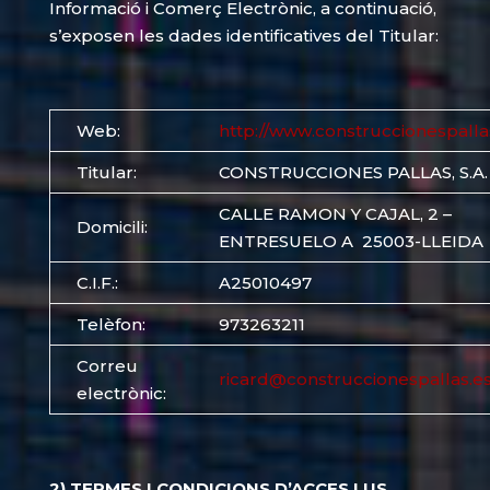
Informació i Comerç Electrònic, a continuació,
s’exposen les dades identificatives del Titular:
Web:
http://www.construccionespalla
Titular:
CONSTRUCCIONES PALLAS, S.A.
CALLE RAMON Y CAJAL, 2 –
Domicili:
ENTRESUELO A 25003-LLEIDA
C.I.F.:
A25010497
Telèfon:
973263211
Correu
ricard@construccionespallas.e
electrònic:
2) TERMES I CONDICIONS D’ACCES I US